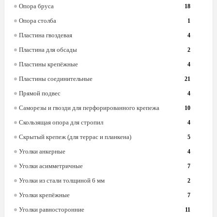
Опора бруса
18
Опора столба
1
Пластина гвоздевая
4
Пластина для обсады
2
Пластины крепёжные
4
Пластины соединительные
21
Прямой подвес
4
Саморезы и гвозди для перфорированного крепежа
10
Скользящая опора для стропил
4
Скрытый крепеж (для террас и планкена)
5
Уголки анкерные
4
Уголки асимметричные
7
Уголки из стали толщиной 6 мм
2
Уголки крепёжные
7
Уголки равносторонние
11