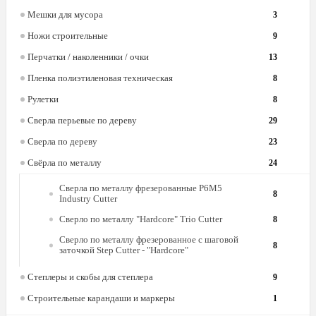
Мешки для мусора
3
Ножи строительные
9
Перчатки / наколенники / очки
13
Пленка полиэтиленовая техническая
8
Рулетки
8
Сверла перьевые по дереву
29
Сверла по дереву
23
Свёрла по металлу
24
Сверла по металлу фрезерованные Р6М5
8
Industry Cutter
Сверло по металлу "Hardcore" Trio Cutter
8
Сверло по металлу фрезерованное с шаговой
8
заточкой Step Cutter - "Hardcore"
Степлеры и скобы для степлера
9
Строительные карандаши и маркеры
1