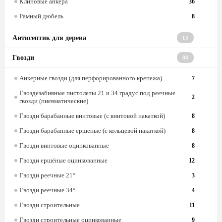
Клиновые анкера
36
Рамный дюбель
8
Антисептик для дерева
13
Гвозди
88
Анкерные гвозди (для перфорированного крепежа)
7
Гвоздезабивные пистолеты 21 и 34 градус под реечные
2
гвозди (пневматические)
Гвозди барабанные винтовые (с винтовой накаткой)
8
Гвозди барабанные ершеные (с кольцевой накаткой)
8
Гвозди винтовые оцинкованные
8
Гвозди ершёные оцинкованные
12
Гвозди реечные 21°
3
Гвозди реечные 34°
4
Гвозди строительные
11
Гвозди строительные оцинкованные
9