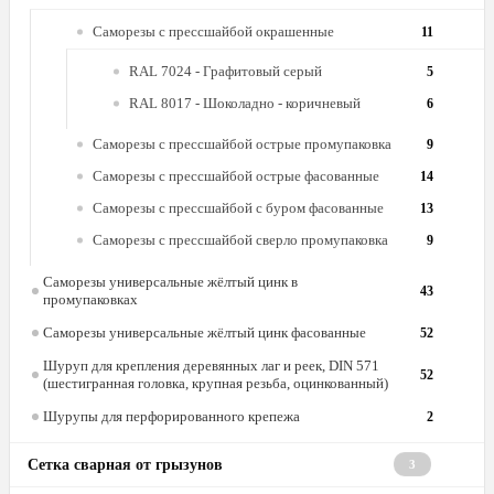
Саморезы с прессшайбой окрашенные
11
RAL 7024 - Графитовый серый
5
RAL 8017 - Шоколадно - коричневый
6
Саморезы с прессшайбой острые промупаковка
9
Саморезы с прессшайбой острые фасованные
14
Саморезы с прессшайбой с буром фасованные
13
Саморезы с прессшайбой сверло промупаковка
9
Саморезы универсальные жёлтый цинк в
43
промупаковках
Саморезы универсальные жёлтый цинк фасованные
52
Шуруп для крепления деревянных лаг и реек, DIN 571
52
(шестигранная головка, крупная резьба, оцинкованный)
Шурупы для перфорированного крепежа
2
Сетка сварная от грызунов
3