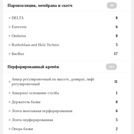
Пароизоляция, мембрана и скотч
44
DELTA
8
Eurovent
6
Ondutiss
8
Rothoblaas and Holz Technic
5
БиоВат
17
Перфорированный крепёж
163
Анкер регулировочный по высоте, домкрат, лифт
11
регулировочный
Анкерное основание столба
1
Держатель балки
8
Лента монтажная перфорированная
6
Лента перфорированная
5
Опора балки
2