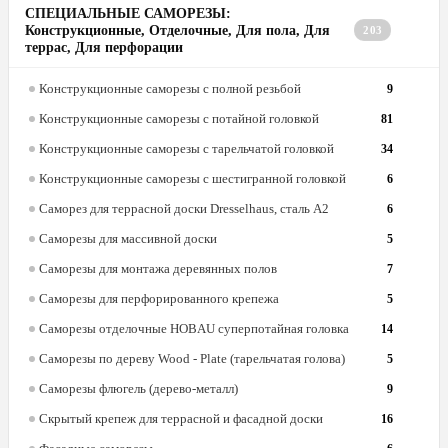
СПЕЦИАЛЬНЫЕ САМОРЕЗЫ:
Конструкционные, Отделочные, Для пола, Для
203
террас, Для перфорации
Конструкционные саморезы с полной резьбой
9
Конструкционные саморезы с потайной головкой
81
Конструкционные саморезы с тарельчатой головкой
34
Конструкционные саморезы с шестигранной головкой
6
Саморез для террасной доски Dresselhaus, сталь А2
6
Саморезы для массивной доски
5
Саморезы для монтажа деревянных полов
7
Саморезы для перфорированного крепежа
5
Саморезы отделочные HOBAU суперпотайная головка
14
Саморезы по дереву Wood - Plate (тарельчатая голова)
5
Саморезы флюгель (дерево-металл)
9
Скрытый крепеж для террасной и фасадной доски
16