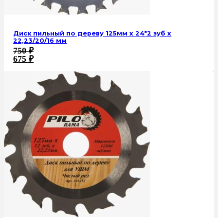
Диск пильный по дереву 125мм х 24*2 зуб х
22,23/20/16 мм
750
₽
675
₽