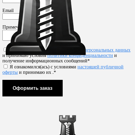
Email
Примечание
Я даю
согласие на обработку своих персональных данных
и принимаю условия
политики конфиденциальности
и
получение информационных сообщений*
Я ознакомился(ась) с условиями
настоящей публичной
оферты
и принимаю их .*
Оформить заказ