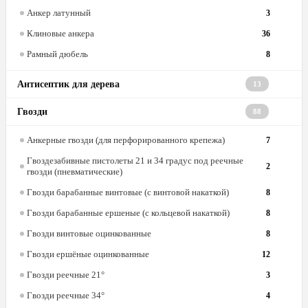
Анкер латунный
3
Клиновые анкера
36
Рамный дюбель
8
Антисептик для дерева
13
Гвозди
88
Анкерные гвозди (для перфорированного крепежа)
7
Гвоздезабивные пистолеты 21 и 34 градус под реечные
2
гвозди (пневматические)
Гвозди барабанные винтовые (с винтовой накаткой)
8
Гвозди барабанные ершеные (с кольцевой накаткой)
8
Гвозди винтовые оцинкованные
8
Гвозди ершёные оцинкованные
12
Гвозди реечные 21°
3
Гвозди реечные 34°
4