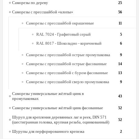
Саморезы по дереву
25
Саморезы с прессшайбой «клопы»
56
Саморезы с прессшайбой окрашенные
11
RAL 7024 - Графитовый серый
5
RAL 8017 - Шоколадно - коричневый
6
Саморезы с прессшайбой острые промупаковка
9
Саморезы с прессшайбой острые фасованные
14
Саморезы с прессшайбой с буром фасованные
13
Саморезы с прессшайбой сверло промупаковка
9
Саморезы универсальные жёлтый цинк в
43
промупаковках
Саморезы универсальные жёлтый цинк фасованные
52
Шуруп для крепления деревянных лаг и реек, DIN 571
52
(шестигранная головка, крупная резьба, оцинкованный)
Шурупы для перфорированного крепежа
2