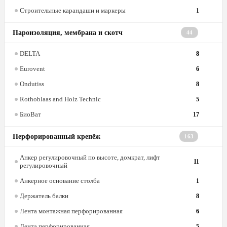
Строительные карандаши и маркеры
1
Пароизоляция, мембрана и скотч
44
DELTA
8
Eurovent
6
Ondutiss
8
Rothoblaas and Holz Technic
5
БиоВат
17
Перфорированный крепёж
163
Анкер регулировочный по высоте, домкрат, лифт
11
регулировочный
Анкерное основание столба
1
Держатель балки
8
Лента монтажная перфорированная
6
Лента перфорированная
5