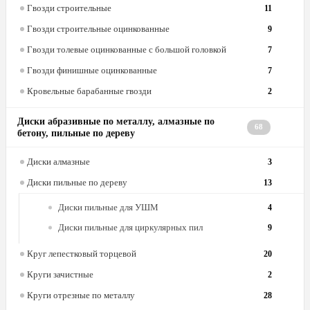
Гвозди строительные
11
Гвозди строительные оцинкованные
9
Гвозди толевые оцинкованные с большой головкой
7
Гвозди финишные оцинкованные
7
Кровельные барабанные гвозди
2
Диски абразивные по металлу, алмазные по
68
бетону, пильные по дереву
Диски алмазные
3
Диски пильные по дереву
13
Диски пильные для УШМ
4
Диски пильные для циркулярных пил
9
Круг лепестковый торцевой
20
Круги зачистные
2
Круги отрезные по металлу
28