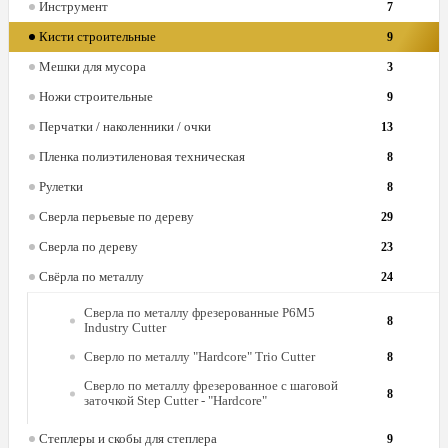
Инструмент
7
Кисти строительные
9
Мешки для мусора
3
Ножи строительные
9
Перчатки / наколенники / очки
13
Пленка полиэтиленовая техническая
8
Рулетки
8
Сверла перьевые по дереву
29
Сверла по дереву
23
Свёрла по металлу
24
Сверла по металлу фрезерованные Р6М5
8
Industry Cutter
Сверло по металлу "Hardcore" Trio Cutter
8
Сверло по металлу фрезерованное с шаговой
8
заточкой Step Cutter - "Hardcore"
Степлеры и скобы для степлера
9