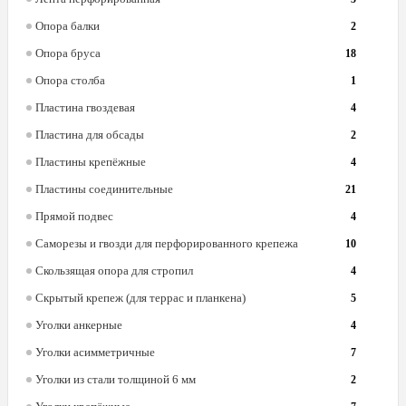
Опора балки
2
Опора бруса
18
Опора столба
1
Пластина гвоздевая
4
Пластина для обсады
2
Пластины крепёжные
4
Пластины соединительные
21
Прямой подвес
4
Саморезы и гвозди для перфорированного крепежа
10
Скользящая опора для стропил
4
Скрытый крепеж (для террас и планкена)
5
Уголки анкерные
4
Уголки асимметричные
7
Уголки из стали толщиной 6 мм
2