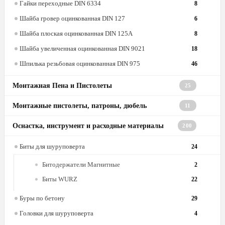
Гайки переходные DIN 6334
8
Шайба гровер оцинкованная DIN 127
6
Шайба плоская оцинкованная DIN 125A
8
Шайба увеличенная оцинкованная DIN 9021
18
Шпилька резьбовая оцинкованная DIN 975
46
Монтажная Пена и Пистолеты
25
Монтажные пистолеты, патроны, дюбель
11
Оснастка, инструмент и расходные материалы
200
Биты для шуруповерта
24
Битодержатели Магнитные
2
Биты WURZ
22
Буры по бетону
29
Головки для шуруповерта
4