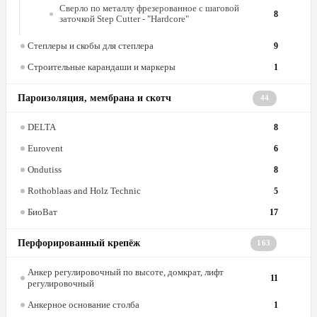
Сверло по металлу фрезерованное с шаговой
8
заточкой Step Cutter - "Hardcore"
Степлеры и скобы для степлера
9
Строительные карандаши и маркеры
1
Пароизоляция, мембрана и скотч
44
DELTA
8
Eurovent
6
Ondutiss
8
Rothoblaas and Holz Technic
5
БиоВат
17
Перфорированный крепёж
163
Анкер регулировочный по высоте, домкрат, лифт
11
регулировочный
Анкерное основание столба
1