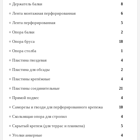
Держатель балки
8
Лента монтажная перфорированная
6
Лента перфорированная
5
Опора балки
2
Опора бруса
18
Опора столба
1
Пластина гвоздевая
4
Пластина для обсады
2
Пластины крепёжные
4
Пластины соединительные
21
Прямой подвес
4
Саморезы и гвозди для перфорированного крепежа
10
Скользящая опора для стропил
4
Скрытый крепеж (для террас и планкена)
5
Уголки анкерные
4