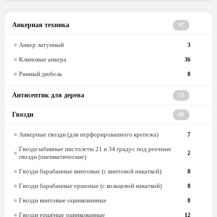
Анкерная техника
47
Анкер латунный
3
Клиновые анкера
36
Рамный дюбель
8
Антисептик для дерева
13
Гвозди
88
Анкерные гвозди (для перфорированного крепежа)
7
Гвоздезабивные пистолеты 21 и 34 градус под реечные
2
гвозди (пневматические)
Гвозди барабанные винтовые (с винтовой накаткой)
8
Гвозди барабанные ершеные (с кольцевой накаткой)
8
Гвозди винтовые оцинкованные
8
Гвозди ершёные оцинкованные
12