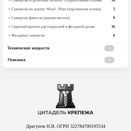
Саморезы отделочные HOBAU суперпотайная головка
14
Саморезы по дереву Wood - Plate (тарельчатая голова)
5
Саморезы флюгель (дерево-металл)
9
Скрытый крепеж для террасной и фасадной доски
16
Фасадные саморезы
6
Технические жидкости
1
Упаковка
4
Драгунов Н.В. ОГРН 322784700195534