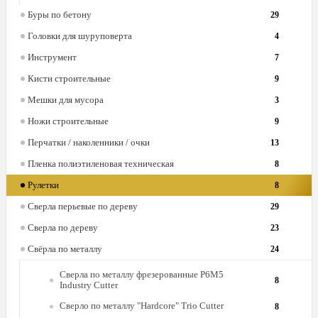
Буры по бетону
29
Головки для шуруповерта
4
Инструмент
7
Кисти строительные
9
Мешки для мусора
3
Ножи строительные
9
Перчатки / наколенники / очки
13
Пленка полиэтиленовая техническая
8
Рулетки
8
Сверла перьевые по дереву
29
Сверла по дереву
23
Свёрла по металлу
24
Сверла по металлу фрезерованные Р6М5
8
Industry Cutter
Сверло по металлу "Hardcore" Trio Cutter
8