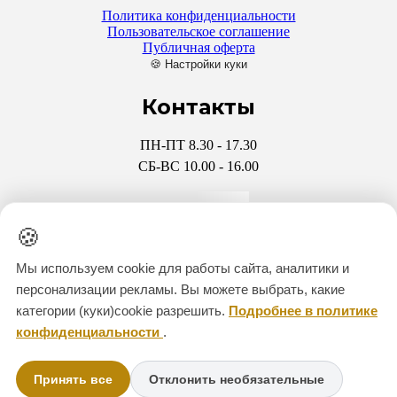
Политика конфиденциальности
Пользовательское соглашение
Публичная оферта
🍪 Настройки куки
Контакты
ПН-ПТ 8.30 - 17.30
СБ-ВС 10.00 - 16.00
+7 911 286-39-49
🍪
+7 931 970-47-32
Мы используем cookie для работы сайта, аналитики и
персонализации рекламы. Вы можете выбрать, какие
CITADEL-KREP@YANDEX
категории (куки)cookie разрешить.
Подробнее в политике
конфиденциальности
.
Мессенджеры
Принять все
Отклонить необязательные