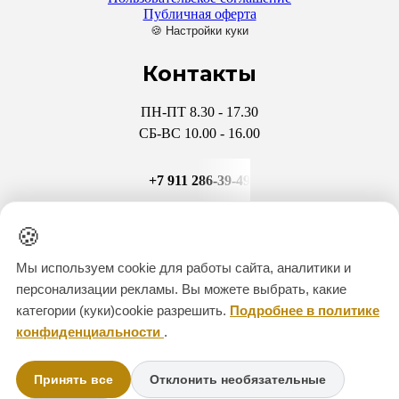
Публичная оферта
🍪 Настройки куки
Контакты
ПН-ПТ 8.30 - 17.30
СБ-ВС 10.00 - 16.00
+7 911 286-39-49
+7 931 970-47-32
🍪
Мы используем cookie для работы сайта, аналитики и
CITADEL-KREP@YANDEX
персонализации рекламы. Вы можете выбрать, какие
категории (куки)cookie разрешить.
Подробнее в политике
Мессенджеры
конфиденциальности
.
Принять все
Отклонить необязательные
+7 911 286-39-49