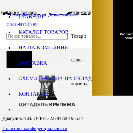
Режим работы
Поиск товаров
отложили
г. Санкт-Петербург, ул. Домостроительная, д. 3Д
ГЛАВНАЯ
citadel-krep@yandex.ru
КАТАЛОГ ТОВАРОВ
Главная
Рассчит
Товар
в
Режим работы
зака
НАША КОМПАНИЯ
Магази
свою
ДОСТАВКА
СХЕМА ПРОЕЗДА НА СКЛАД
корзину.
КОНТАКТЫ
Драгунов Н.В. ОГРН 322784700195534
Политика конфиденциальности