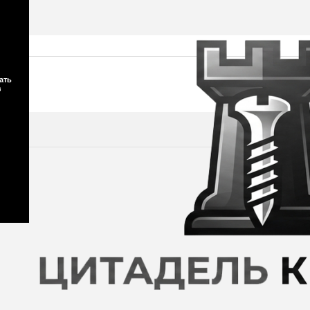
ать
з
График работы на лето 2026 года:
н/Склад - Пн - Пт с 8:30 до 17:30; суббота - воскресенье с 10:00 д