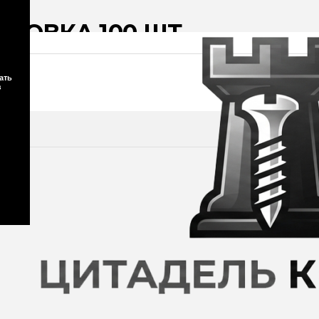
КОВКА 100 ШТ
ать
з