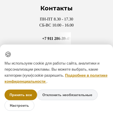
Контакты
ПН-ПТ 8.30 - 17.30
СБ-ВС 10.00 - 16.00
+7 911 286-39-49
+7 931 970-47-32
🍪
Мы используем cookie для работы сайта, аналитики и
CITADEL-KREP@YANDEX
персонализации рекламы. Вы можете выбрать, какие
категории (куки)cookie разрешить.
Подробнее в политике
Мессенджеры
конфиденциальности
.
Принять все
Отклонить необязательные
+7 911 286-39-49
Настроить